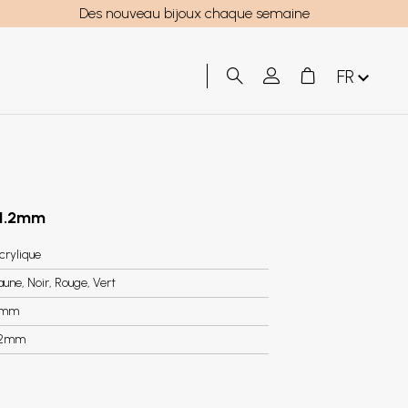
Des nouveau bijoux chaque semaine
FR
 1.2mm
crylique
aune, Noir, Rouge, Vert
3mm
.2mm