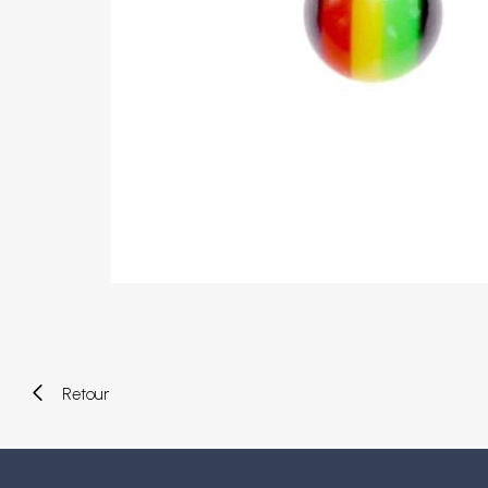
Piercings arcade
Piercings spirales
Piercings nombril
Piercings industriels
Piercings de téton
Piercings au septum
Faux piercings
Earcuff
Boules et accessoires
Tunnels et plugs
Elargisseurs
Bioflex
Nouveaux piercings
Retour