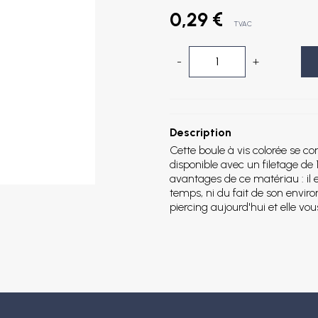
0,29 €
TVAC
-
+
Description
Cette boule à vis colorée se c
disponible avec un filetage d
avantages de ce matériau : il e
temps, ni du fait de son env
piercing aujourd'hui et elle 