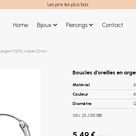
Les prix les plus bas
Home
Bijoux
Piercings
Contact
uces acier
Bijoux hommes
en argent 925%, créole 12mm
uces argent
Nouveaux Bijoux
éoles acier
réoles argent
Boucles d'oreilles en ar
Matériel
A
Couleur
A
Diamètre
1
SKU:
ZIL.CRE.088
5,49 €