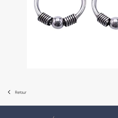
Piercings arcade
Piercings spirales
Piercings nombril
Piercings industriels
Piercings de téton
Piercings au septum
Faux piercings
Earcuff
Boules et accessoires
Tunnels et plugs
Elargisseurs
Bioflex
Nouveaux piercings
Retour