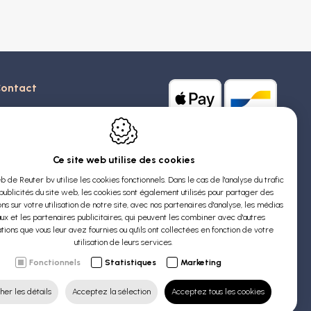
ontact
euter Sa
stridlaan 20
370
Blankenberge
Ce site web utilise des cookies
elgique
b de Reuter bv utilise les cookies fonctionnels. Dans le cas de l'analyse du trafic
publicités du site web, les cookies sont également utilisés pour partager des
VA : BE 0426 727 348
ns sur votre utilisation de notre site, avec nos partenaires d'analyse, les médias
:
info@evyssecrets.com
ux et les partenaires publicitaires, qui peuvent les combiner avec d'autres
tions que vous leur avez fournies ou qu'ils ont collectées en fonction de votre
utilisation de leurs services.
Fonctionnels
Statistiques
Marketing
her les détails
Acceptez la sélection
Acceptez tous les cookies