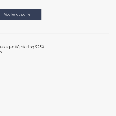
Ajouter au panier
ute qualité, sterling 925%.
m.