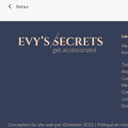
Retour
Lie
Me
Pan
Tai
Ma
Con
Mé
Con
Liv
Dro
Conception du site web par IDcreation 2022
Politique en ma