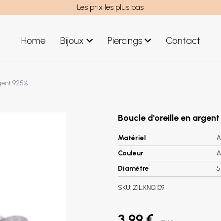
Les prix les plus bas
Home
Bijoux
Piercings
Contact
uces acier
Bijoux hommes
rgent 925%
uces argent
Nouveaux Bijoux
éoles acier
réoles argent
Boucle d'oreille en argen
Matériel
A
Couleur
A
Diamètre
SKU:
ZIL.KNO.109
3,99 €