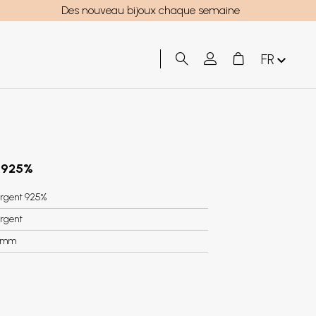
Des nouveau bijoux chaque semaine
FR
t 925%
rgent 925%
rgent
5mm