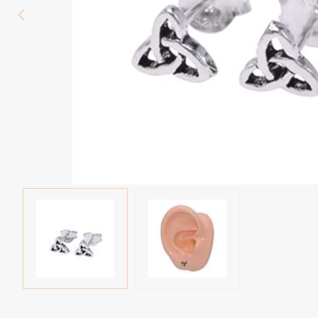
Piercings arcade
Piercings spirales
Piercings nombril
Piercings industriels
Piercings de téton
Piercings au septum
Faux piercings
Earcuff
Boules et accessoires
Tunnels et plugs
Elargisseurs
Bioflex
Nouveaux piercings