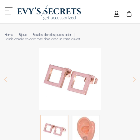
Home
Bijoux
Boucles d'oreilles puces acier
Boucle d'oreille en acier rose doré avec un carré ouvert