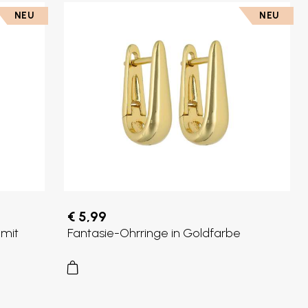
NEU
NEU
€ 5,99
 mit
Fantasie-Ohrringe in Goldfarbe