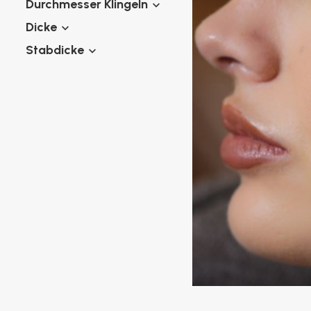
Durchmesser Klingeln
Spirale Piercings
Bauchnabel
Industrial Piercings
Dicke
Brustwarze
Septum Piercings
Stabdicke
Fake Piercings
Fake Ohrring
Aufsätze & Kugeln
Tunnels und Plugs
Expander / Dehner piercings
Bioflex
Neue Piercings