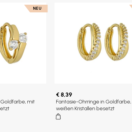
NEU
€ 8,39
 Goldfarbe, mit
Fantasie-Ohrringe in Goldfarbe,
setzt
weißen Kristallen besetzt