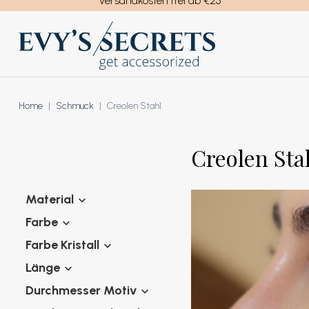
Versandkosten frei ab €25
Armbänder
Piercing nach Kategorien
Ohrstecker Stahl
Piercing nach Körper
Home
Schmuck
Creolen Stahl
Earcuff
Ohrstecker Silber
Labret / Lippenpiercings
Ohr piercings
Ohrhänger Stahl
Creolen Stahl
Tragus
Helix und Tragus Piercings
Creolen Sta
Helix
Ohrstecker kinder
Creolen Silber
Titan
Conch
Piercing Ringe / Segmentring Clicker
Daith
Nasenpiercings
Rook
Material
Industrial
Bauchnabel Piercings
Nasenpiercings
Farbe
Circular Barbell/Hufeisen
Nasenstecker
Farbe Kristall
Zungenpiercings / Barbell
Septum
Anhänger/Charms
Lippe
Länge
Brustwarzenpiercings
Zunge
Durchmesser Motiv
Rook / Augenbrauen Piercings
Augenbraue