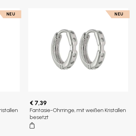
NEU
NEU
€ 7,39
istallen
Fantasie-Ohrringe, mit weißen Kristallen
besetzt