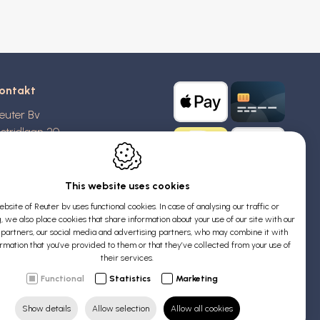
ontakt
euter Bv
stridlaan 20
370
Blankenberge
elgien
This website uses cookies
wSt.: BE 0426 727 348
bsite of Reuter bv uses functional cookies. In case of analysing our traffic or
:
info@evyssecrets.com
, we also place cookies that share information about your use of our site with our
s partners, our social media and advertising partners, who may combine it with
ormation that you’ve provided to them or that they’ve collected from your use of
their services.
Functional
Statistics
Marketing
Show details
Allow selection
Allow all cookies