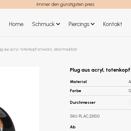
Immer den günstigsten preis
Home
Schmuck
Piercings
Kontakt
teil
Schmuck Männer
ug aus acryl, totenkopf schwarz, abschraubbar
Neuheiten Schmuck
Plug aus acryl, totenkop
Material
A
Farbe
S
Durchmesser
SKU:
PL.AC.23.10.0
Ab