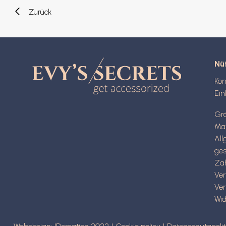
Zurück
Nüt
Kon
Ein
Gr
Mat
Al
ge
Za
Ve
Ve
Wid