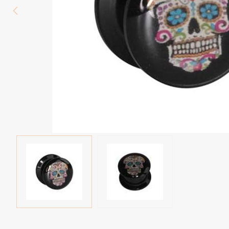
Augenbraue
Spirale Piercings
Bauchnabel
Industrial Piercings
Brustwarze
Septum Piercings
Fake Piercings
Fake Ohrring
Aufsätze & Kugeln
Tunnels und Plugs
Expander / Dehner piercings
Bioflex
Neue Piercings