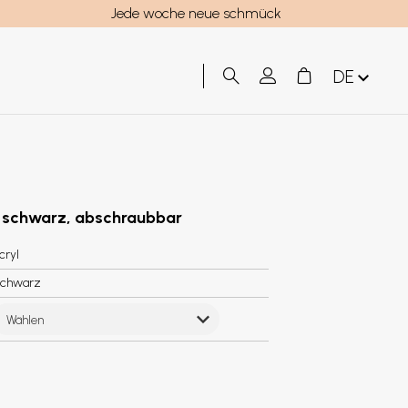
Jede woche neue schmück
DE
f schwarz, abschraubbar
cryl
chwarz
Wählen