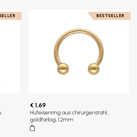
SELLER
BESTSELLER
€ 1,69
,
Hufeisenring aus chirurgenstahl,
goldfarbig, 1.2mm