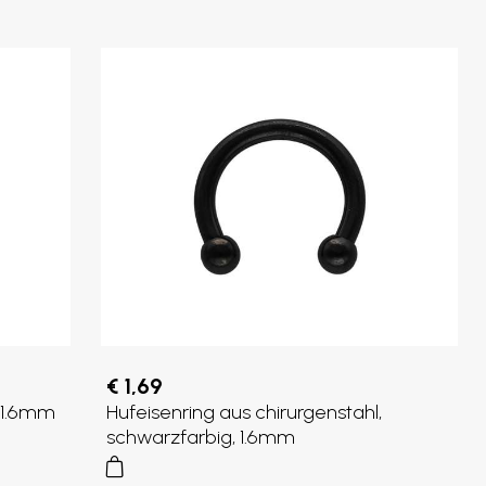
€ 1,69
, 1.6mm
Hufeisenring aus chirurgenstahl,
schwarzfarbig, 1.6mm