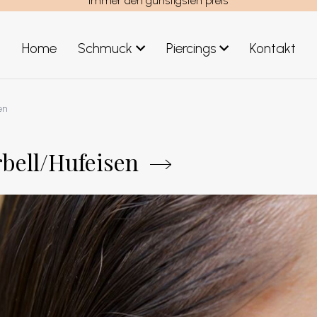
Immer den günstigsten preis
Home
Schmuck
Piercings
Kontakt
teil
Schmuck Männer
en
Neuheiten Schmuck
rbell/Hufeisen