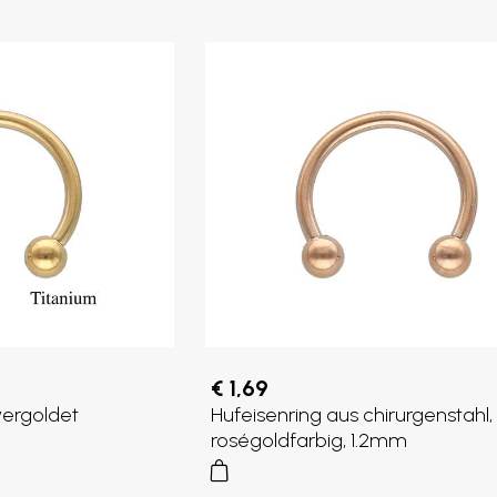
€ 1,69
vergoldet
Hufeisenring aus chirurgenstahl,
roségoldfarbig, 1.2mm