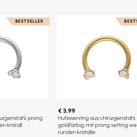
BESTSELLER
BEST
€ 3,99
rurgenstahl, prong
Hufeisenring aus chirurgenstahl,
n kristall
goldfarbig, mit prong setting we
runden kristalle