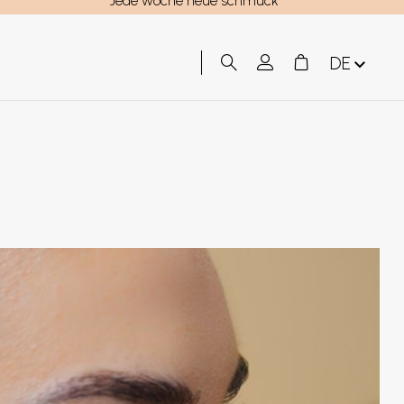
Jede woche neue schmück
DE