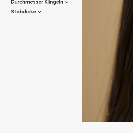
Durchmesser Klingeln
Spirale Piercings
Bauchnabel
Industrial Piercings
Stabdicke
Brustwarze
Septum Piercings
Fake Piercings
Fake Ohrring
Aufsätze & Kugeln
Tunnels und Plugs
Expander / Dehner piercings
Bioflex
Neue Piercings