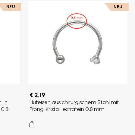
NEU
NEU
€ 2,19
l in
Hufeisen aus chirurgischem Stahl mit
 0,8
Prong-Kristall, extrafein 0,8 mm