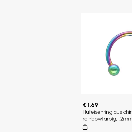
€ 1,69
Hufeisenring aus chir
rainbowfarbig, 1.2m