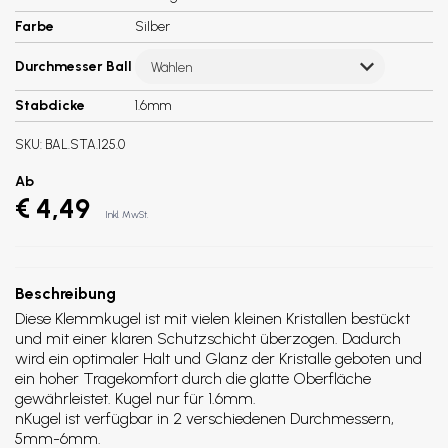
Farbe
Silber
Durchmesser Ball
Wählen
Stabdicke
1.6mm
SKU:
BAL.STA.125.0
Ab
€ 4,49
Inkl. MwSt.
Beschreibung
Diese Klemmkugel ist mit vielen kleinen Kristallen bestückt
und mit einer klaren Schutzschicht überzogen. Dadurch
wird ein optimaler Halt und Glanz der Kristalle geboten und
ein hoher Tragekomfort durch die glatte Oberfläche
gewährleistet. Kugel nur für 1.6mm.
nKugel ist verfügbar in 2 verschiedenen Durchmessern,
5mm-6mm.